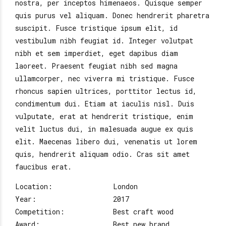
nostra, per inceptos himenaeos. Quisque semper
quis purus vel aliquam. Donec hendrerit pharetra
suscipit. Fusce tristique ipsum elit, id
vestibulum nibh feugiat id. Integer volutpat
nibh et sem imperdiet, eget dapibus diam
laoreet. Praesent feugiat nibh sed magna
ullamcorper, nec viverra mi tristique. Fusce
rhoncus sapien ultrices, porttitor lectus id,
condimentum dui. Etiam at iaculis nisl. Duis
vulputate, erat at hendrerit tristique, enim
velit luctus dui, in malesuada augue ex quis
elit. Maecenas libero dui, venenatis ut lorem
quis, hendrerit aliquam odio. Cras sit amet
faucibus erat.
Location:
London
Year:
2017
Competition:
Best craft wood
Award:
Best new brand