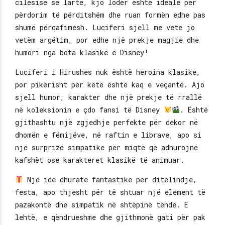
cilësisë së lartë, kjo lodër është ideale për
përdorim të përditshëm dhe ruan formën edhe pas
shumë përqafimesh. Luciferi sjell me vete jo
vetëm argëtim, por edhe një prekje magjie dhe
humori nga bota klasike e Disney!
Luciferi i Hirushes nuk është heroina klasike,
por pikërisht për këtë është kaq e veçantë. Ajo
sjell humor, karakter dhe një prekje të rrallë
në koleksionin e çdo fansi të Disney
. Është
gjithashtu një zgjedhje perfekte për dekor në
dhomën e fëmijëve, në raftin e librave, apo si
një surprizë simpatike për miqtë që adhurojnë
kafshët ose karakteret klasikë të animuar.
Një ide dhurate fantastike për ditëlindje,
festa, apo thjesht për të shtuar një element të
pazakontë dhe simpatik në shtëpinë tënde. E
lehtë, e qëndrueshme dhe gjithmonë gati për pak