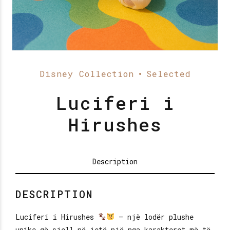
Disney Collection
Selected
Luciferi i
Hirushes
Description
DESCRIPTION
Luciferi i Hirushes
– një lodër plushe
unike që sjell në jetë një nga karakteret më të