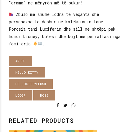
“drama” në mënyrën më të bukur!
Zbulo më shumë lodra të veçanta dhe
personazhe të dashur në koleksionin tonë.
Porosit tani Luciferin dhe sill në shtëpi pak
humor Disney, butësi dhe kujtime përrallash nga
fëmijëria
.
ARUSH
HELLO KITTY
HELLOKITTYPLUSH
LODER
ROZE
RELATED PRODUCTS