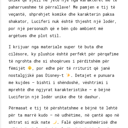
paharrueshme të përrallave! Me pamjen e tij të
veçantë, shprehjet komike dhe karakterin paksa
shakator, Luciferi nuk është thjesht një lodër,
por një personazh që e bën çdo ambient më
argëtues dhe plot stil.
I krijuar nga materiale super të buta dhe
cilësore, ky plushie është perfekt për përqafime
të ngrohta dhe si shoqërues i përditshëm për
fëmijët
, por edhe për të rriturit që janë
nostalgjikë pas Disney-t
. Detajet e punuara
me kujdes – bishti i shëndoshë, vështrimi i
mprehtë dhe ngjyrat karakteristike – e bëjnë
Luciferin një lodër unike dhe të dashur.
Përmasat e tij të përshtatshme e bëjnë të lehtë
për ta marrë kudo – në udhëtime, në çantë apo në
shtrat si mik nate
. Falë qëndrueshmërisë dhe