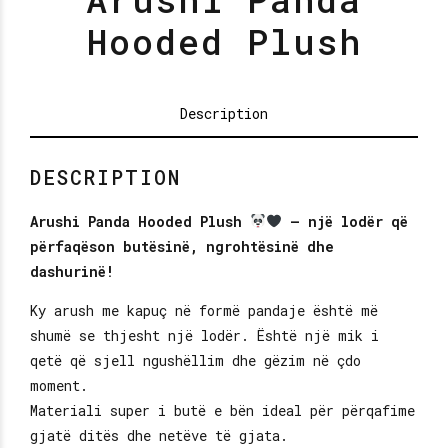
Hooded Plush
Description
DESCRIPTION
Arushi Panda Hooded Plush
– një lodër që
përfaqëson butësinë, ngrohtësinë dhe
dashurinë!
Ky arush me kapuç në formë pandaje është më
shumë se thjesht një lodër. Është një mik i
qetë që sjell ngushëllim dhe gëzim në çdo
moment.
Materiali super i butë e bën ideal për përqafime
gjatë ditës dhe netëve të gjata.