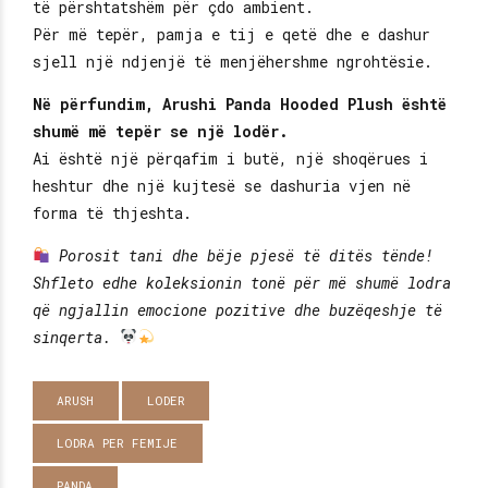
të përshtatshëm për çdo ambient.
Për më tepër, pamja e tij e qetë dhe e dashur
sjell një ndjenjë të menjëhershme ngrohtësie.
Në përfundim, Arushi Panda Hooded Plush është
shumë më tepër se një lodër.
Ai është një përqafim i butë, një shoqërues i
heshtur dhe një kujtesë se dashuria vjen në
forma të thjeshta.
Porosit tani dhe bëje pjesë të ditës tënde!
Shfleto edhe koleksionin tonë për më shumë lodra
që ngjallin emocione pozitive dhe buzëqeshje të
sinqerta.
ARUSH
LODER
LODRA PER FEMIJE
PANDA