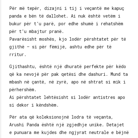
Për më tepër, dizajni i tij i veçantë me kapuç
panda e bën të dallohet. Ai nuk është vetëm i
bukur për t’u parë, por edhe shumë i rehatshëm
për t’u mbajtur pranë.
Pavarësisht moshës, kjo lodër përshtatet për të
gjithë – si për fëmijë, ashtu edhe për të
rritur.
Gjithashtu, është një dhuratë perfekte për këdo
që ka nevojë për pak qetësi dhe dashuri. Mund ta
mbash në çantë, në zyrë, apo në shtrat si mik i
përhershëm.
Ai përshtatet lehtësisht si lodër antistres apo
si dekor i këndshëm.
Për ata që koleksionojnë lodra të veçanta,
Arushi Panda është një zgjedhje unike. Detajet
e punuara me kujdes dhe ngjyrat neutrale e bëjnë